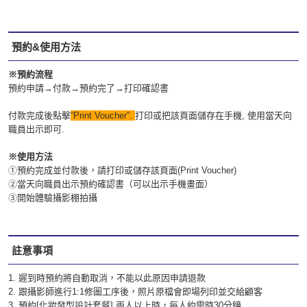
預約&使用方法
※預約流程
預約申請→付款→預約完了→打印確認書
付款完成後點擊
“Print Voucher”.
打印或把該頁面儲存在手機, 使用當天向
職員出示即可.
※使用方法
①預約完成並付款後，請打印或儲存該頁面(Print Voucher)
②當天向職員出示預約確認書（可以出示手機畫面）
③開始體驗攝影棚拍攝
註意事項
1. 遲到時預約將自動取消，不能以此原因申請退款
2. 跟攝影師進行1:1修圖工序後，照片原檔會即場列印並交給顧客
3. 預約[化妝發型設計套餐] 兩人以上時，每人約需時30分鐘