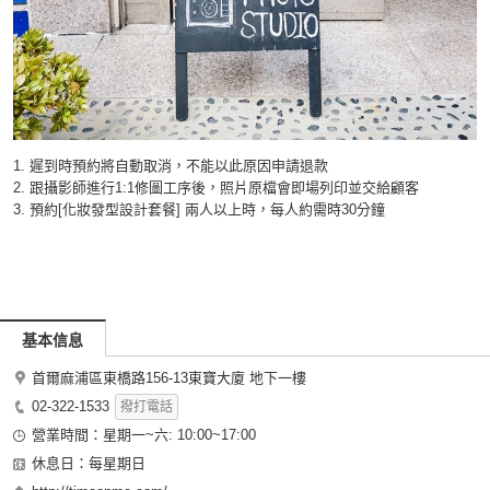
1. 遲到時預約將自動取消，不能以此原因申請退款
2. 跟攝影師進行1:1修圖工序後，照片原檔會即場列印並交給顧客
3. 預約[化妝發型設計套餐] 兩人以上時，每人約需時30分鐘
基本信息
首爾麻浦區東橋路156-13東寶大廈 地下一樓
02-322-1533
撥打電話
營業時間：星期一~六: 10:00~17:00
休息日：每星期日