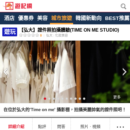
酒店
優惠券
美容
城市旅遊
韓國新動向
BEST推薦
【弘大】證件照拍攝體驗(TIME ON ME STUDIO)
遊玩
0
|
弘大
|
化妝美容
更多
在位於弘大的'Time on me' 攝影棚，拍攝美麗帥氣的證件照吧！
···
詳細介紹
點評
問答
照片ㆍ視頻