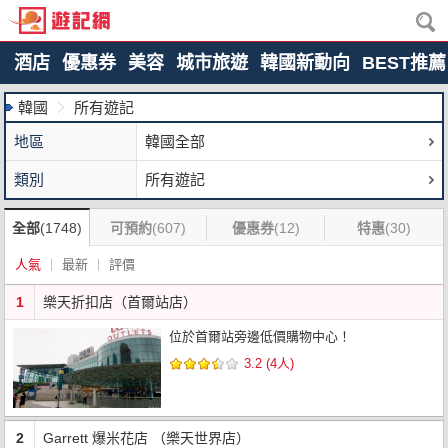
酒店
優惠券
美容
城市旅遊
韓國新動向
BEST推薦
韓國
所有遊記
地區
韓國全部
類別
所有遊記
全部
(1748)
可預約
(607)
優惠券
(12)
特惠
(30)
人氣
最新
評價
1
樂天折扣店（首爾站店）
位於首爾站旁邊低價購物中心！
3.2 (4人)
2
Garrett 爆米花店 （樂天世界店）