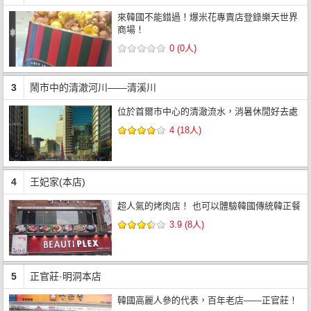
來韓國不能錯過！爆米花專賣店登錄樂天世界
商場！
0 (0人)
3
鬧市中的清澈河川——清溪川
位於首爾市中心的清澈流水，消暑休閒好去處
4 (18人)
4
王妃家(本店)
超人氣的烤肉店！ 也可以體驗韓國傳統韓正餐
3.9 (8人)
5
正官莊·明洞本店
韓國高麗人參的代表，百年老店——正官莊！