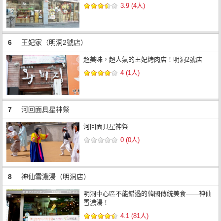
3.9 (4人)
6
王妃家（明洞2號店）
超美味，超人氣的王妃烤肉店！明洞2號店
4 (1人)
7
河回面具星神祭
河回面具星神祭
0 (0人)
8
神仙雪濃湯（明洞店）
明洞中心區不能錯過的韓國傳統美食——神仙
雪濃湯！
4.1 (81人)