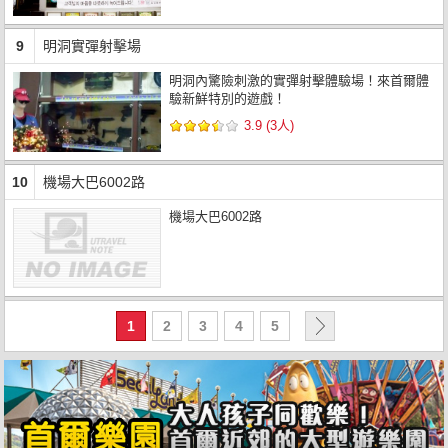
9
明洞實彈射擊場
明洞內驚險刺激的實彈射擊體驗場！來首爾體
驗新鮮特別的遊戲！
3.9 (3人)
10
機場大巴6002路
機場大巴6002路
1
2
3
4
5