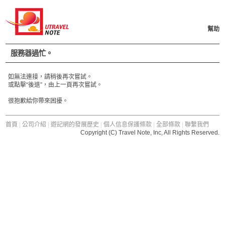
幫助
服務器過忙。
如無法連接，請稍後再次嘗試。
或點擊“後退”，由上一頁再次嘗試。
很抱歉給你帶來困擾。
首頁
|
公司介紹
|
遊記網的發展歷史
|
個人信息保護條款
|
全部條款
|
聯繫我們
Copyright (C) Travel Note, Inc, All Rights Reserved.