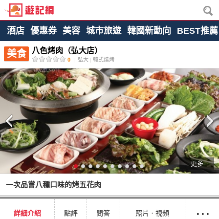
酒店
優惠券
美容
城市旅遊
韓國新動向
BEST推薦
八色烤肉（弘大店）
美食
0
|
弘大
|
韓式燒烤
更多
一次品嘗八種口味的烤五花肉
···
詳細介紹
點評
問答
照片ㆍ視頻