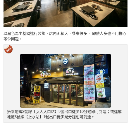
以黑色為主基調進行裝飾，店內面積大，餐桌很多， 即使人多也不用擔心
等位問題。
搭乘地鐵2號線【弘大入口站】9號出口徒步10分鐘即可到達；或達成
地鐵6號線【上水站】1號出口徒步幾分鐘也可到達。