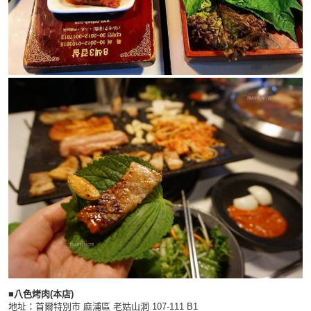
■
八色烤肉(本店)
地址：首爾特別市 麻浦區 老姑山洞 107-111 B1