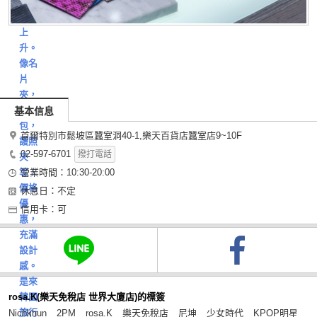
之後
人氣
上
升。
像名
片
夾，
錢
基本信息
包，
首爾特別市鬆坡區蠶室洞40-1,樂天百貨店蠶室店9~10F
護照
02-597-6701
撥打電話
夾
等，
營業時間：10:30-20:00
價格
休息日：不定
優
信用卡：可
惠，
充滿
設計
感。
是來
rosa.K(樂天免稅店 世界大廈店)的標簽
韓國
旅行
Nichkhun
2PM
rosa.K
樂天免稅店
尼坤
少女時代
KPOP明星