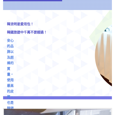
韓流明星愛用包！
韓國旅遊中千萬不要錯過！
安心
的品
牌以
及超
棒的
質
量，
使用
最高
的皮
質。
也是
韓國
kpop