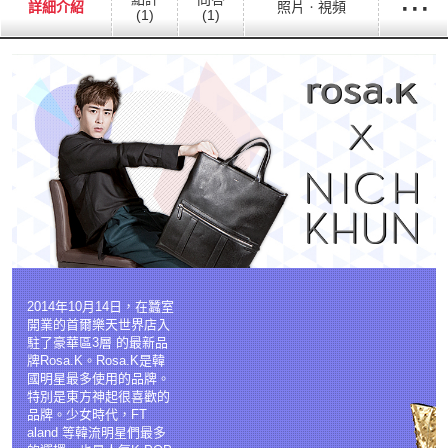
···
詳細介紹
照片ㆍ視頻
(1)
(1)
2014年10月14日，在蠶室
開業的首爾樂天世界店入
駐了豪華區3層 的最新品
牌Rosa.K。Rosa.K是韓
國明星最多使用的品牌。
特別是東方神起很喜歡的
品牌。少女時代，FT
aland 等韓流明星們最多