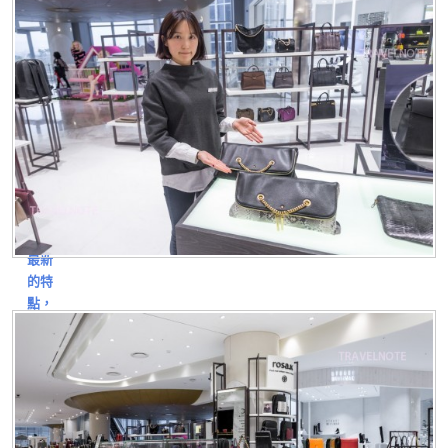
明星
們非
常喜
愛的
風
格。
ROSA.K
的設
計 融
合了
時代
最新
的特
點，
以及
實用
性很
突
出。
是可