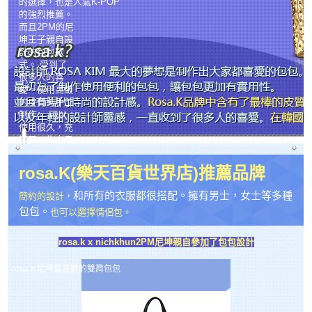
的選擇，也是人氣K-POP
的強烈推薦。
而且2PM的尼
坤王子親自設
計的包包款
式。 受到了
很多人的喜
愛。使用高級
的皮質純手工
制作。 可以
使用很久，充
滿了工作人員
的全心服務
rosa.k?
rosa.K(樂天百貨世界店)推薦品牌
設計師 ROSA KIM 最大的夢想是制作出大家都喜愛的包包。最初為了制作
使用便利的包包，讓包包更加有實用性。並且有現代時尚的設計感。
和所有的衣服都很搭配。擁有男士，女士等多種
簡約的設計，
Rosa.K品牌中含有了最棒的皮質，以及年輕的設計師靈感，一直收到了很
多人的喜愛。在韓國的時尚界掀起來旋風。
包包。
也可以選擇情侶包。
rosa.k x nichkhun2PM尼坤親自參加了包包設計
rosa.k 尼坤最喜歡的雙肩包包