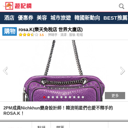
酒店
優惠券
美容
城市旅遊
韓國新動向
BEST推薦
rosa.K(樂天免稅店 世界大廈店)
購物
3.5
|
狎鷗亭ㆍ清譚
|
服裝·鞋帽
更多
2PM成員Nichkhun變身設計師！韓流明星們也愛不釋手的
ROSA.K！
點評
問答