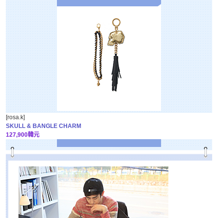
[rosa.k]
SKULL & BANGLE CHARM
127,900韓元