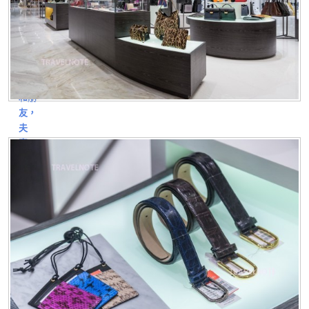
以 簡
單和
方便
背著
的包
包。
和朋
友，
夫
妻，
戀人
之間
最好
的選
擇。
包包
因為
東方
神起
使用