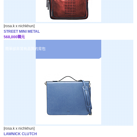
[rosa.k x nichkhun]
STREET MINI METAL
568,000韓元
簡單卻非常有品質的背包
[rosa.k x nichkhun]
LAWNICK CLUTCH