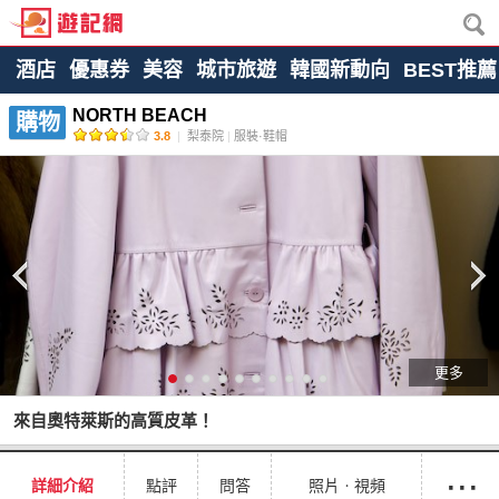
酒店
優惠券
美容
城市旅遊
韓國新動向
BEST推薦
NORTH BEACH
購物
3.8
|
梨泰院
|
服裝·鞋帽
更多
來自奧特萊斯的高質皮革！
···
詳細介紹
點評
問答
照片ㆍ視頻