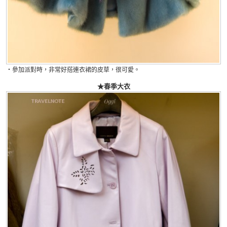
・參加派對時，非常好搭連衣裙的皮草，很可愛。
★春季大衣