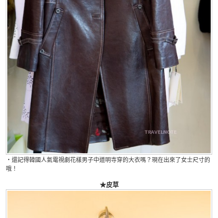
・還記得
韓國人氣電視劇花樣男子中道明寺穿的大衣嗎？現在出來了女士尺寸的
哦！
★皮草