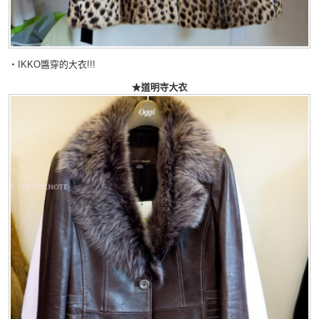
・IKKO醬穿的大衣!!!
★道明寺大衣