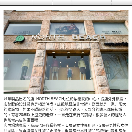
以革製品出名的店｢NORTH BEACH｣位於梨泰院的中心，從店外外觀看，
店整體的設計感也是相當時尚。店離地鐵站非常近，對面就是一家非常大
的建築物，如果不認識路的話，可以詢問路人，大部分的路人都是知道
的。有著20年以上歷史的老店，一直走在流行的前線，很多藝人的經紀人
也常常來店淘東西哦！
店內場地寬敞，商品也是各種各樣。１層是女性專用區，2層是男性和女性
共同區，果真還是女性物品更加多，但是當然男性物品的種類也是相當多