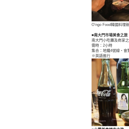
O’ngo Food韓
■南大門市場美食之旅
南大門小吃攤及商家之
需時：2小時
集合：地鐵4號線・會賢
※英語進行