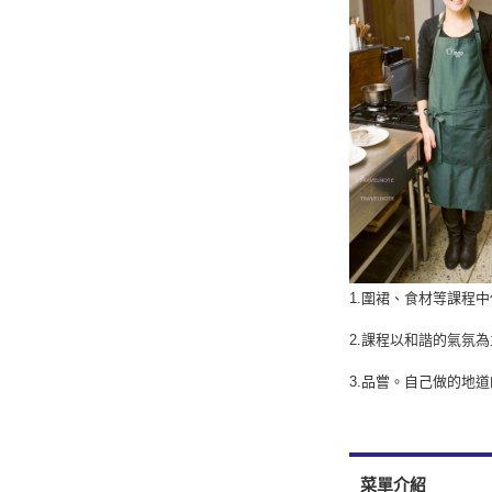
1.圍裙、食材等課程
2.課程以和諧的氣氛
3.品嘗。自己做的地
菜單介紹