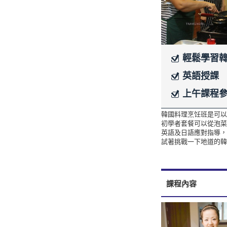
輕鬆學習
英語授課
上午課程
韓國料理烹饪班是可以
初學者套餐可以從泡菜
英語及日語應對指導，
試著挑戰一下地道的韓
課程內容