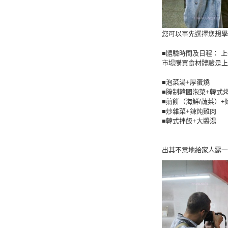
您可以事先選擇您想學
■體驗時間及日程： 上午課程
市場購買食材體驗是上午
■泡菜湯+厚蛋燒
■腌制韓國泡菜+韓式
■煎餅（海鮮/蔬菜）+
■炒雜菜+辣炖雞肉
■韓式拌飯+大醬湯
出其不意地給家人露一