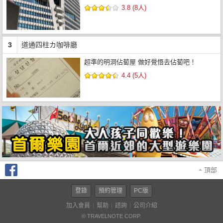
3.8 (8人)
3
道通四柱カ咖啡廳
超準的明洞佔蔔屋 做好覺悟去佔蔔吧！
4.4 (5人)
頂部
登錄
預約管理
PC版
加入會員
幫助
諮詢
公司介紹
© TRAVELNOTE CORP.