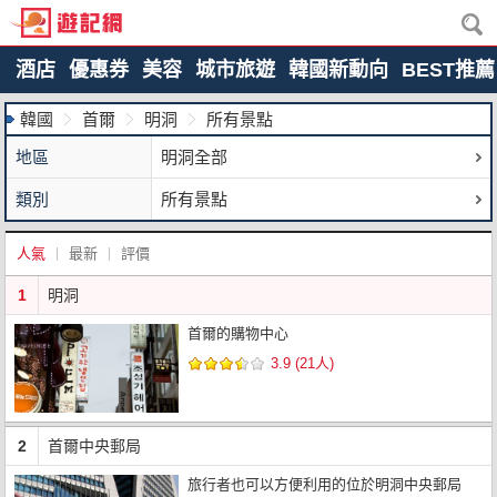
酒店
優惠券
美容
城市旅遊
韓國新動向
BEST推薦
韓國
首爾
明洞
所有景點
地區
明洞全部
類別
所有景點
人氣
最新
評價
1
明洞
首爾的購物中心
3.9 (21人)
2
首爾中央郵局
旅行者也可以方便利用的位於明洞中央郵局