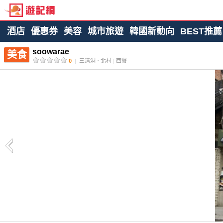
酒店
優惠券
美容
城市旅遊
韓國新動向
BEST推薦
soowarae
美食
0
|
三清洞ㆍ北村
|
西餐