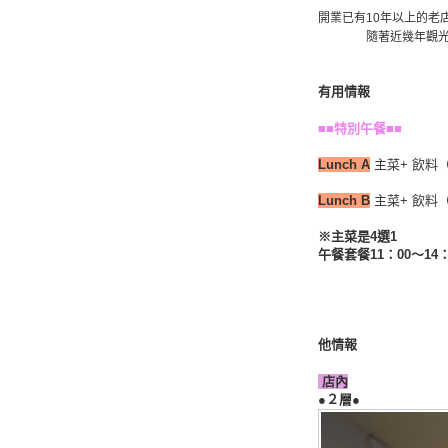
開業已有10年以上的老
隨著近幾年觀
有用情報
■■特別午餐■■
Lunch A
主菜+ 飲料
Lunch B
主菜
+ 飲料
※主菜是4選1
午餐套餐11：00～1
他情報
店內
●２層●