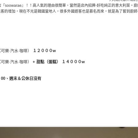
店『soowarae』！！高人氣的理由很簡單，當然是店內招牌-好吃純正的意大利菜。
光客的增加，現在不光是韓國當地人，很多外國遊客也是慕名而來，就是為了嘗到廚師
（可樂·汽水·咖啡）
１２０００w
（可樂·汽水·咖啡）
+ 甜點（蛋糕） １４０００w
4：00、週末＆公休日沒有