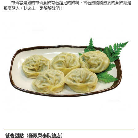
神仙雪濃湯的神仙蒸餃有著超足的餡料，冒著熱騰騰熱氣的蒸餃總是
那麼誘人，快來上一盤解解饞吧！
餐後甜點（僅限梨泰院總店）