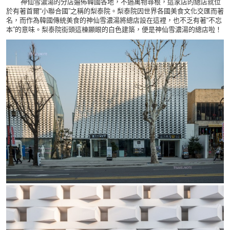
神仙雪濃湯的分店遍佈韓國各地，不過萬物尋根，這家店的總店就位
於有著首爾“小聯合國”之稱的梨泰院。梨泰院因世界各國美食文化交匯而著
名，而作為韓國傳統美食的神仙雪濃湯將總店設在這裡，也不乏有著“不忘
本”的意味。梨泰院街頭這棟顯眼的白色建築，便是神仙雪濃湯的總店啦！