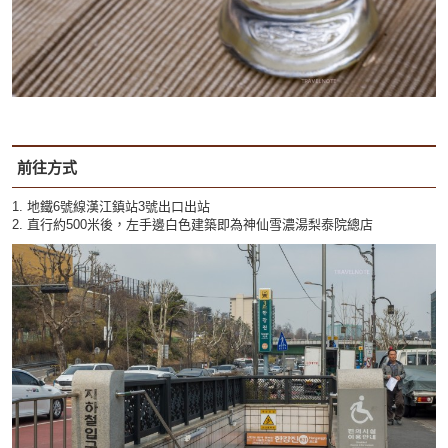
前往方式
1. 地鐵6號線漢江鎮站3號出口出站
2. 直行約500米後，左手邊白色建築即為神仙雪濃湯梨泰院總店