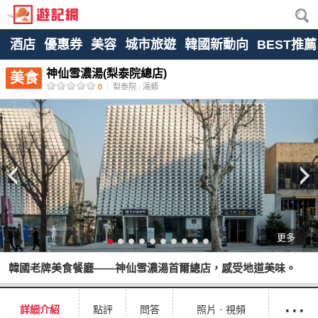
酒店
優惠券
美容
城市旅遊
韓國新動向
BEST推薦
神仙雪濃湯(梨泰院總店)
美食
0
|
梨泰院
|
湯類
更多
韓國老牌美食餐廳——神仙雪濃湯首爾總店，感受地道美味。
···
詳細介紹
點評
問答
照片ㆍ視頻