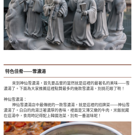
特色佳肴——雪濃湯
來到神仙雪濃湯，首先要品嘗的當然就是這裡的最著名的美味——雪
濃湯了。下面為大家推薦這裡點贊最多的幾款雪濃湯，別挑花眼了喲！
神仙雪濃湯：
神仙雪濃湯店中最傳統的一款雪濃湯，就是這裡的招牌菜——神仙雪
濃湯了。白白的肉湯泛著濃厚的香味，裡面是又薄又嫩的牛肉，米飯就藏
在這湯中，食用時記得配上韓國泡菜，別有一番滋味呢！