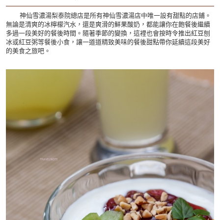
神仙雪濃湯梨泰院總店是所有神仙雪濃湯店中唯一設有甜點的店鋪。
無論是清爽的冰檸檬汽水，還是爽滑的鮮果酸奶，都能讓你在飽餐後繼續
多過一段美好的餐後時間。隨著季節的變換，這裡也會按時令推出紅豆刨
冰或紅豆粥等餐後小食，讓一道道精致美味的餐後甜點帶你延續這段美好
的美食之旅吧。