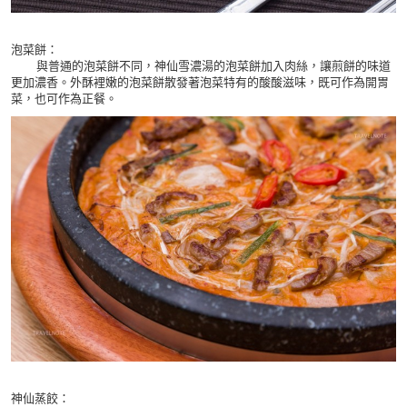
泡菜餅：
與普通的泡菜餅不同，神仙雪濃湯的泡菜餅加入肉絲，讓煎餅的味道
更加濃香。外酥裡嫩的泡菜餅散發著泡菜特有的酸酸滋味，既可作為開胃
菜，也可作為正餐。
神仙蒸餃：