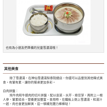
也有為小朋友們準備的兒童雪濃湯哦！
其他美食
除了雪濃湯，在神仙雪濃湯梨泰院總店，你還可以品嘗到其他韓式美
食。有葷有素，讓你的餐桌更加多彩。
白肉拼盤：
炖牛肉和牛膝肉的切片拼盤，配以韭菜、水芹、綠豆芽，再附上一根
人參，葷素結合，營養更加豐富。食用時，在鐵板上倒上雪濃湯，和湯汁
一起，肉也會更加鮮美，這一頓補充體力棒棒哒！