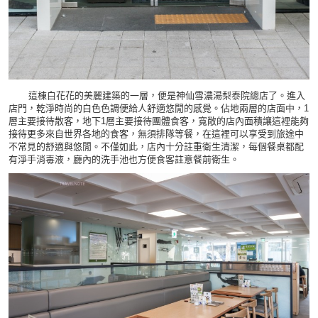
這棟白花花的美麗建築的一層，便是神仙雪濃湯梨泰院總店了。進入
店門，乾淨時尚的白色色調便給人舒適悠閒的感覺。佔地兩層的店面中，1
層主要接待散客，地下1層主要接待團體食客，寬敞的店內面積讓這裡能夠
接待更多來自世界各地的食客，無須排隊等餐，在這裡可以享受到旅途中
不常見的舒適與悠閒。不僅如此，店內十分註重衛生清潔，每個餐桌都配
有淨手消毒液，廳內的洗手池也方便食客註意餐前衛生。