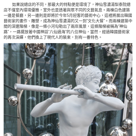
如果說總店的不同，那最大的特點便是環境了，神仙雪濃湯梨泰院總
店不僅室內環境優雅，室外也是透著與眾不同的文藝氣息。兩棟白色建築
一邊是餐廳，另一邊則是即將於今年5月迎客的藝術中心，這裡將展出韓國
藝術家的畫作、雕塑，成為神仙雪濃湯的又一到“文化大餐”。而兩棟建築中
間的深邃階梯，像是一條小河勾勒出了兩岸風景，這條階梯被稱為“神仙
路”，一路擺放著中國神話“八仙過海”的八位神仙，當然，經過韓國藝術家
的再次演繹，他們換上了現代人的裝束，別有一番特色。