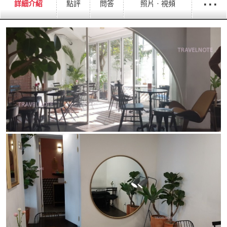
···
詳細介紹
點評
問答
照片ㆍ視頻