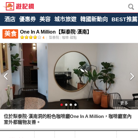
酒店
優惠券
美容
城市旅遊
韓國新動向
BEST推薦
One In A Million【梨泰院·漢南】
美食
4
|
梨泰院
|
咖啡·甜點
更多
位於梨泰院·漢南洞的粉色咖啡廳One In A Million，咖啡廳室內
室外都寵物友善。