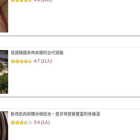
見證韓國多舛命運的古代宮殿
4.7 (11人)
軟骨肌肉和糯米相結合，是非常營養豐富的參雞湯
3.4 (1人)