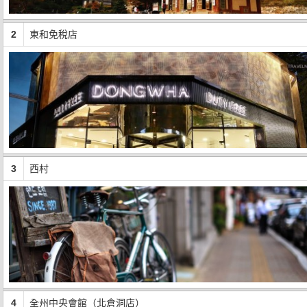
2
東和免稅店
3
西村
4
全州中央會館（北倉洞店）