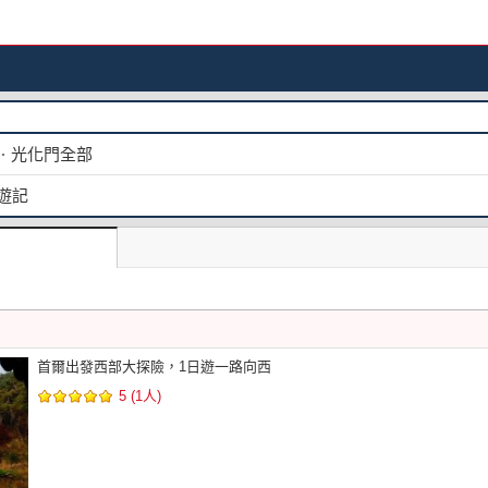
ㆍ光化門全部
遊記
首爾出發西部大探險，1日遊一路向西
5 (1人)