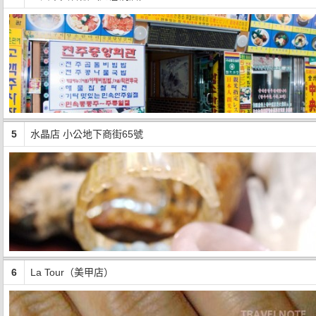
5
水晶店 小公地下商街65號
6
La Tour（美甲店）