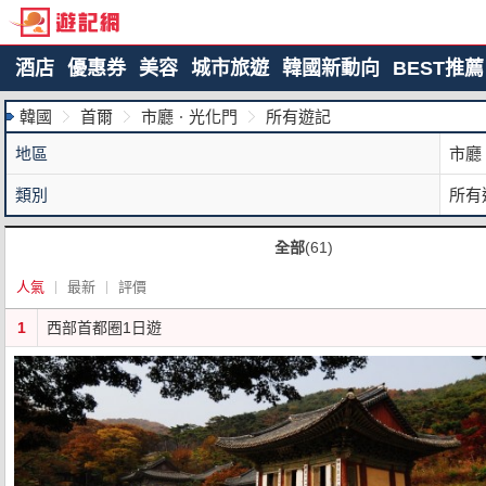
酒店
優惠券
美容
城市旅遊
韓國新動向
BEST推薦
韓國
首爾
市廳ㆍ光化門
所有遊記
地區
市廳
類別
所有
全部
(61)
人氣
最新
評價
1
西部首都圈1日遊