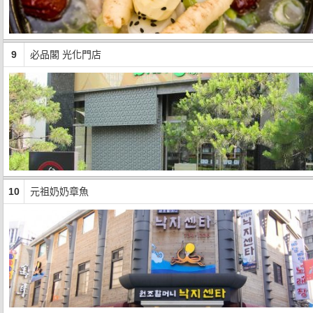
9
必品閣 光化門店
10
元祖奶奶章魚