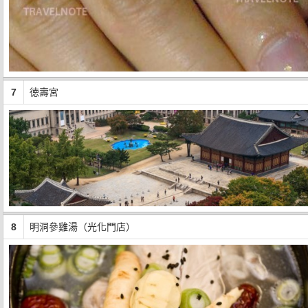
7
徳壽宮
8
明洞參雞湯（光化門店）