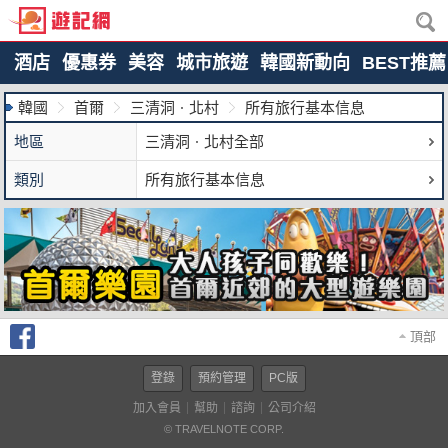
酒店
優惠券
美容
城市旅遊
韓國新動向
BEST推薦
韓國
首爾
三清洞ㆍ北村
所有旅行基本信息
地區
三清洞ㆍ北村全部
類別
所有旅行基本信息
頂部
登錄
預約管理
PC版
加入會員
幫助
諮詢
公司介紹
© TRAVELNOTE CORP.