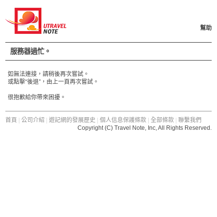
幫助
服務器過忙。
如無法連接，請稍後再次嘗試。
或點擊“後退”，由上一頁再次嘗試。
很抱歉給你帶來困擾。
首頁
|
公司介紹
|
遊記網的發展歷史
|
個人信息保護條款
|
全部條款
|
聯繫我們
Copyright (C) Travel Note, Inc, All Rights Reserved.