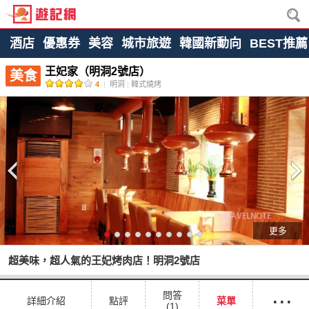
酒店
優惠券
美容
城市旅遊
韓國新動向
BEST推薦
王妃家（明洞2號店）
美食
4
|
明洞
|
韓式燒烤
更多
超美味，超人氣的王妃烤肉店！明洞2號店
···
問答
詳細介紹
點評
菜單
(1)