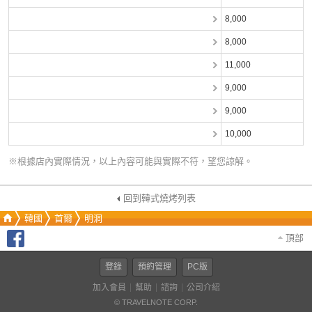
8,000
8,000
11,000
9,000
9,000
10,000
※根據店內實際情況，以上內容可能與實際不符，望您諒解。
回到韓式燒烤列表
韓國
首爾
明洞
頂部
登錄
預約管理
PC版
加入會員
幫助
諮詢
公司介紹
© TRAVELNOTE CORP.