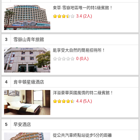
束草·雪嶽地區唯一的特1級賓館！
3.4 (2人)
3
雪嶽山青年旅館
能享受大自然的簡易招待所！
0 (0人)
4
肯辛頓星級酒店
洋溢豪華英國風情的特二級賓館！
4.4 (5人)
5
早安酒店
從公共汽車終點站徒步5分的距離