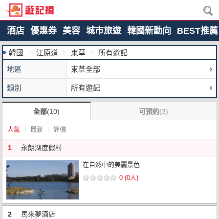
酒店
優惠券
美容
城市旅遊
韓國新動向
BEST推薦
韓國
江原道
束草
所有遊記
地區
束草全部
類別
所有遊記
全部
(10)
可預約
(3)
人氣
最新
評價
1
永朗湖度假村
在自然中的美麗景色
0 (0人)
2
馬來夢酒店