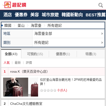
酒店
優惠券
美容
城市旅遊
韓國新動向
BEST推薦
韓國
釜山
海雲臺
所有遊記
地區
海雲臺全部
類別
所有遊記
全部
(43)
可預約
(15)
優惠券
(1)
特惠
(3)
人氣
最新
評價
1
rosa.K（樂天百貨中心店）
位於釜山海雲台觀光地！2PM的尼坤最愛的品
牌！
0 (0人)
2
ChaCha文化體驗教室