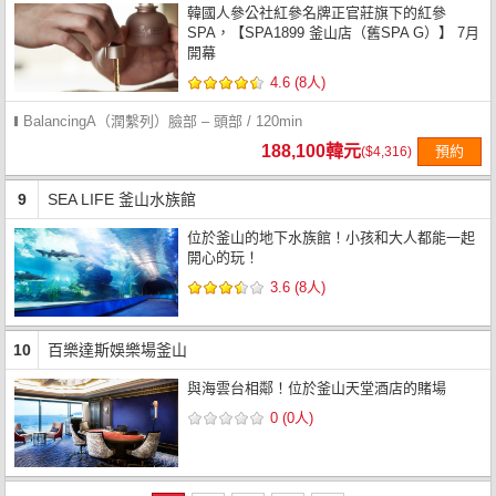
韓國人參公社紅參名牌正官莊旗下的紅參
SPA，【SPA1899 釜山店（舊SPA G）】 7月
開幕
4.6 (8人)
BalancingA（潤繫列）臉部 – 頭部 / 120min
188,100韓元
預約
($4,316)
9
SEA LIFE 釜山水族館
位於釜山的地下水族館！小孩和大人都能一起
開心的玩！
3.6 (8人)
10
百樂達斯娛樂場釜山
與海雲台相鄰！位於釜山天堂酒店的賭場
0 (0人)