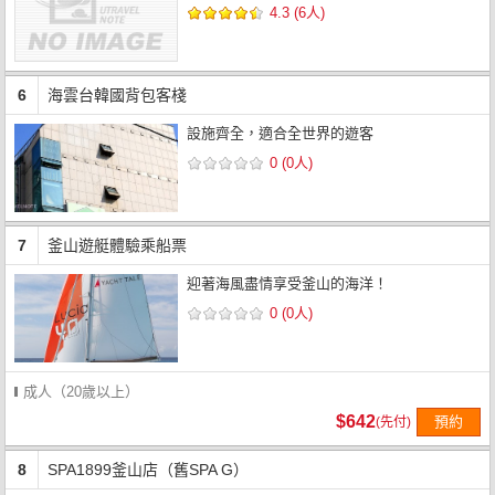
4.3 (6人)
6
海雲台韓國背包客棧
設施齊全，適合全世界的遊客
0 (0人)
7
釜山遊艇體驗乘船票
迎著海風盡情享受釜山的海洋！
0 (0人)
成人（20歲以上）
$642
預約
(先付)
8
SPA1899釜山店（舊SPA G）