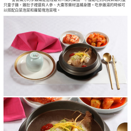
只童子雞，雞肚子裡還有人參、大棗等藥材溫補身體。吃參雞湯的時候可
以搭配白菜泡菜和蘿蔔塊泡菜哦。