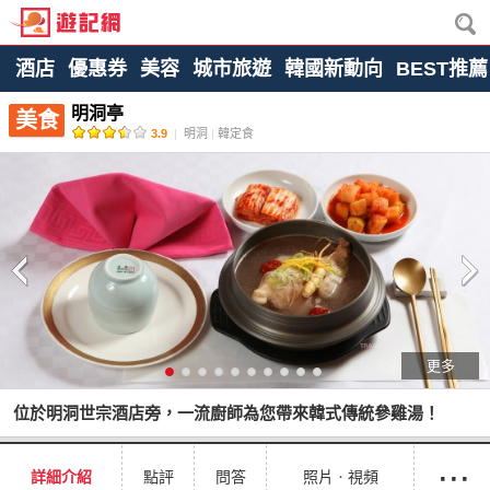
酒店
優惠券
美容
城市旅遊
韓國新動向
BEST推薦
明洞亭
美食
3.9
|
明洞
|
韓定食
更多
位於明洞世宗酒店旁，一流廚師為您帶來韓式傳統參雞湯！
···
詳細介紹
點評
問答
照片ㆍ視頻