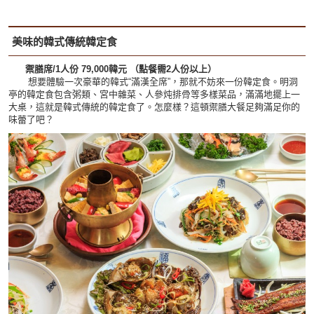
美味的韓式傳統韓定食
禦膳席
/
1人份 79,000韓元 （點餐需2人份以上）
想要體驗一次豪華的韓式“滿漢全席”，那就不妨來一份韓定食。明洞
亭的韓定食包含粥類、宮中雜菜、人參炖排骨等多樣菜品，滿滿地擺上一
大桌，這就是韓式傳統的韓定食了。怎麼樣？這頓禦膳大餐足夠滿足你的
味蕾了吧？