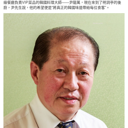
級餐廳負責VIP菜品的韓國料理大師——尹龍萬，現在來到了明洞亭的後
廚，尹先生說，他的希望便是“將真正的韓國味道帶給每位食客”。