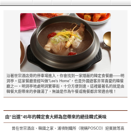
沿著世宗酒店旁的停車場進入，你會找到一家隱蔽的韓定食餐廳——明
洞亭。這家餐廳曾經叫做“Lee's Home”，也是外國遊客非常喜愛的韓餐
廳之一。明洞亭地處明洞繁華街，十分方便到達。這裡最著名的就是由
韓餐大廚帶來的參雞湯了，無論是作為午餐或晚餐都非常適合哦！
由“出道”45年的韓定食大師為您帶來的絕佳韓式美味
曾在世宗酒店、韓國之家、浦項制鐵所（現稱PO
S
CO）迎賓館等高