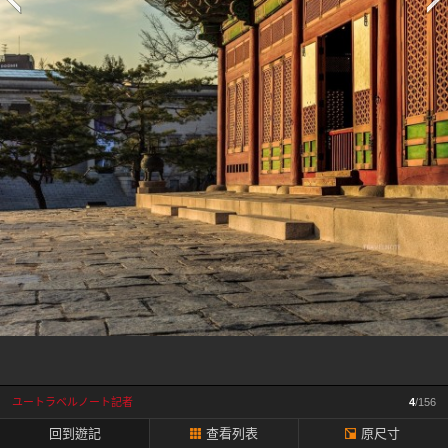
一
頁
ユートラベルノート記者
4
/156
回到遊記
查看列表
原尺寸