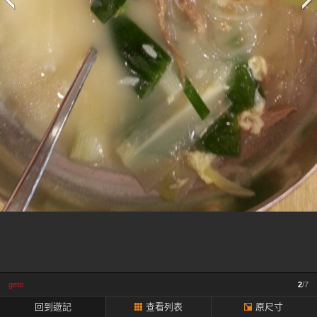
一
頁
geto
2
/7
回到遊記
查看列表
原尺寸