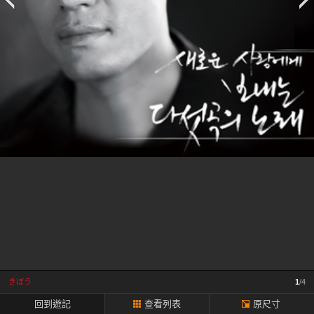
一
頁
きぼう
1
/4
回到遊記
查看列表
原尺寸