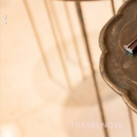
前
一
頁