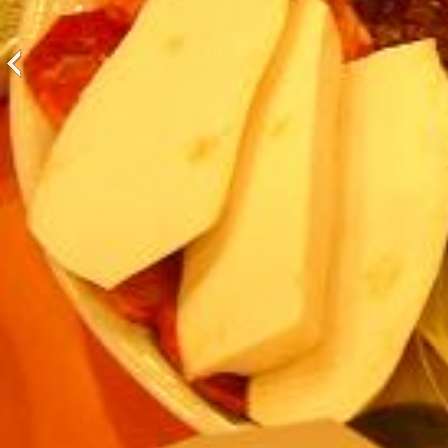
前
一
頁