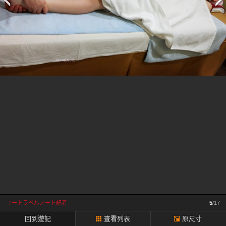
一
頁
ユートラベルノート記者
5
/17
回到遊記
查看列表
原尺寸